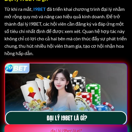
Từ khi ra mắt,
I9BET
đã triển khai chương trình đại lý nhằm
mở rộng quy mô và nâng cao hiệu quả kinh doanh. Để trở
thành đại lý I9BET, các hội viên cần đăng ký và đáp ứng một
số tiêu chí nhất định để được xem xét. Quan hệ hợp tác này
không chỉ có lợi cho cả hai bên mà còn thúc đẩy sự phát triển
chung, thu hút nhiều hội viên tham gia, tạo cơ hội nhận hoa
hồng hấp dẫn.
đại lý i9bet là gì?