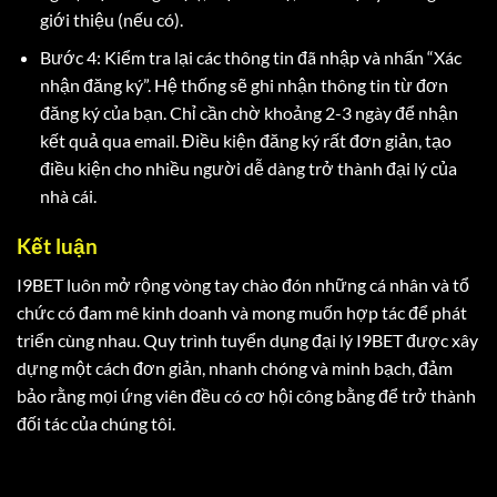
giới thiệu (nếu có).
Bước 4: Kiểm tra lại các thông tin đã nhập và nhấn “Xác
nhận đăng ký”. Hệ thống sẽ ghi nhận thông tin từ đơn
đăng ký của bạn. Chỉ cần chờ khoảng 2-3 ngày để nhận
kết quả qua email. Điều kiện đăng ký rất đơn giản, tạo
điều kiện cho nhiều người dễ dàng trở thành đại lý của
nhà cái.
Kết luận
I9BET luôn mở rộng vòng tay chào đón những cá nhân và tổ
chức có đam mê kinh doanh và mong muốn hợp tác để phát
triển cùng nhau. Quy trình tuyển dụng đại lý I9BET được xây
dựng một cách đơn giản, nhanh chóng và minh bạch, đảm
bảo rằng mọi ứng viên đều có cơ hội công bằng để trở thành
đối tác của chúng tôi.