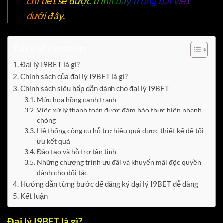
chi tiết sẽ được trình bày trong bài viết
dưới đây.
Table of Contents
Đại lý I9BET là gì?
Chính sách của đại lý I9BET là gì?
Chính sách siêu hấp dẫn dành cho đại lý I9BET
Mức hoa hồng cạnh tranh
Việc xử lý thanh toán được đảm bảo thực hiện nhanh
chóng
Hệ thống công cụ hỗ trợ hiệu quả được thiết kế để tối
ưu kết quả
Đào tạo và hỗ trợ tận tình
Những chương trình ưu đãi và khuyến mãi độc quyền
dành cho đối tác
Hướng dẫn từng bước để đăng ký đại lý I9BET dễ dàng
Kết luận
Đại lý I9BET là gì?