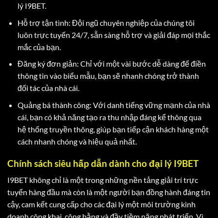
lý I9BET.
Hỗ trợ tận tình: Đội ngũ chuyên nghiệp của chúng tôi
luôn trực tuyến 24/7, sẵn sàng hỗ trợ và giải đáp mọi thắc
mắc của bạn.
Đăng ký đơn giản: Chỉ với một vài bước dễ dàng để điền
thông tin vào biểu mẫu, bạn sẽ nhanh chóng trở thành
đối tác của nhà cái.
Quảng bá thành công: Với danh tiếng vững mạnh của nhà
cái, bạn có khả năng tạo ra thu nhập đáng kể thông qua
hệ thống truyền thông, giúp bạn tiếp cận khách hàng một
cách nhanh chóng và hiệu quả nhất.
Chính sách siêu hấp dẫn dành cho đại lý I9BET
I9BET không chỉ là một trong những nền tảng giải trí trực
tuyến hàng đầu mà còn là một người bạn đồng hành đáng tin
cậy, cam kết cung cấp cho các đại lý một môi trường kinh
doanh công khai, công bằng và đầy tiềm năng phát triển. Vì