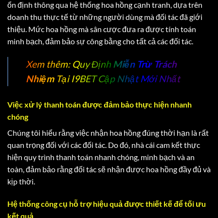
ổn định thông qua hệ thống hoa hồng cạnh tranh, dựa trên
doanh thu thực tế từ những người dùng mà đối tác đã giới
thiệu. Mức hoa hồng mà sân cược đưa ra được tính toán
minh bạch, đảm bảo sự công bằng cho tất cả các đối tác.
Xem thêm: Quy Định
Miễn Trừ Trách
Nhiệm
Tại I9BET Cập Nhật Mới Nhất
Việc xử lý thanh toán được đảm bảo thực hiện nhanh
chóng
Chúng tôi hiểu rằng việc nhận hoa hồng đúng thời hạn là rất
quan trọng đối với các đối tác. Do đó, nhà cái cam kết thực
hiện quy trình thanh toán nhanh chóng, minh bạch và an
toàn, đảm bảo rằng đối tác sẽ nhận được hoa hồng đầy đủ và
kịp thời.
Hệ thống công cụ hỗ trợ hiệu quả được thiết kế để tối ưu
kết quả