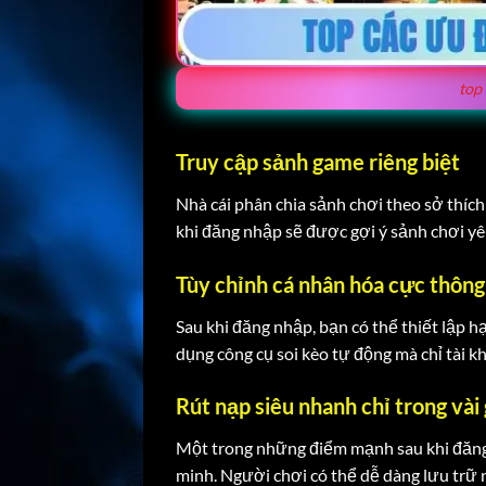
top
Truy cập sảnh game riêng biệt
Nhà cái phân chia sảnh chơi theo sở thích
khi đăng nhập sẽ được gợi ý sảnh chơi yêu
Tùy chỉnh cá nhân hóa cực thôn
Sau khi đăng nhập, bạn có thể thiết lập 
dụng công cụ soi kèo tự động mà chỉ tài 
Rút nạp siêu nhanh chỉ trong vài 
Một trong những điểm mạnh sau khi đăng 
minh. Người chơi có thể dễ dàng lưu trữ 