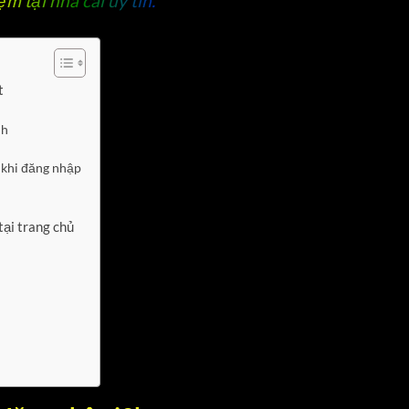
m tại nhà cái uy tín.
t
nh
 khi đăng nhập
ại trang chủ