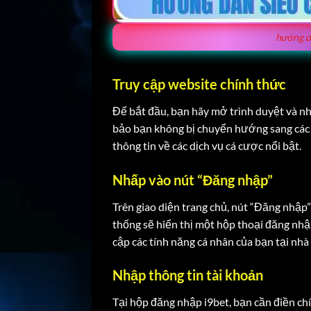
hướng dẫ
Truy cập website chính thức
Để bắt đầu, bạn hãy mở trình duyệt và nhậ
bảo bạn không bị chuyển hướng sang các t
thông tin về các dịch vụ cá cược nổi bật.
Nhấp vào nút “Đăng nhập”
Trên giao diện trang chủ, nút “Đăng nhập
thống sẽ hiển thị một hộp thoại đăng nhậ
cập các tính năng cá nhân của bạn tại nhà 
Nhập thông tin tài khoản
Tại hộp đăng nhập i9bet, bạn cần điền ch