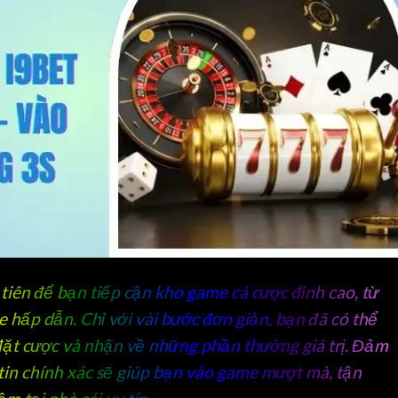
tiên để bạn tiếp cận kho game cá cược đỉnh cao, từ
e hấp dẫn. Chỉ với vài bước đơn giản, bạn đã có thể
 đặt cược và nhận về những phần thưởng giá trị. Đảm
 tin chính xác sẽ giúp bạn vào game mượt mà, tận