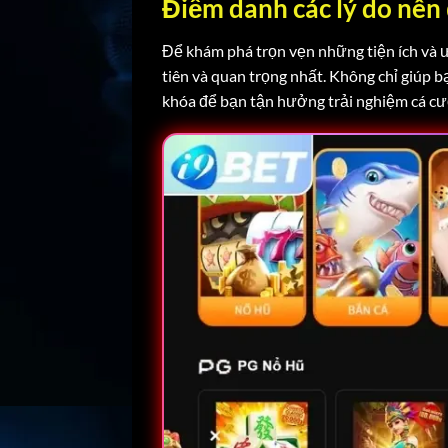
Điểm danh các lý do nên
Để khám phá trọn vẹn những tiện ích và ư
tiên và quan trọng nhất. Không chỉ giúp 
khóa để bạn tận hưởng trải nghiệm cá cư