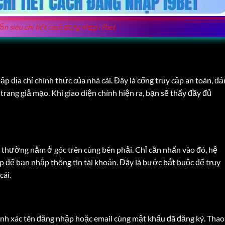
n siêu chi tiết cách đăng nhập i9bet
p địa chỉ chính thức của nhà cái. Đây là cổng truy cập an toàn, đ
rang giả mạo. Khi giao diện chính hiện ra, bạn sẽ thấy đầy đủ
” thường nằm ở góc trên cùng bên phải. Chỉ cần nhấn vào đó, hệ
p để bạn nhập thông tin tài khoản. Đây là bước bắt buộc để truy
cái.
ính xác tên đăng nhập hoặc email cùng mật khẩu đã đăng ký. Thao