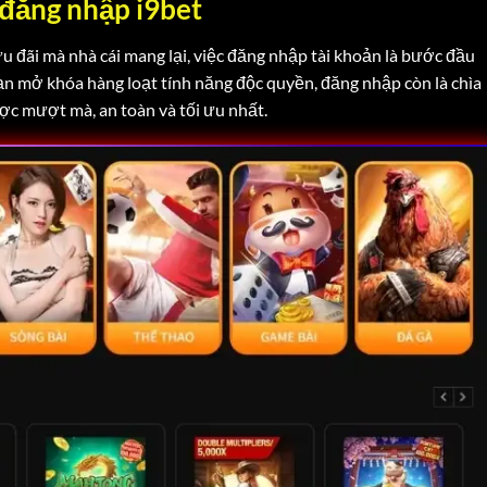
 đăng nhập i9bet
u đãi mà nhà cái mang lại, việc đăng nhập tài khoản là bước đầu
bạn mở khóa hàng loạt tính năng độc quyền, đăng nhập còn là chìa
ợc mượt mà, an toàn và tối ưu nhất.