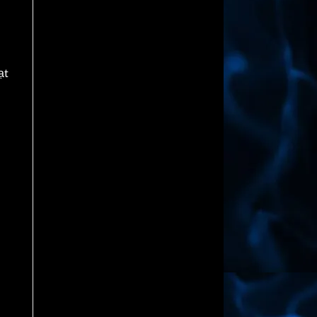
ạt
Bài Roulette Online – Game
Bài Đẳng Cấp Quốc Tế Cực
Hấp Dẫn
Tháng 5 5, 2025
Rồng Hổ Online – Game Đổi
Thưởng Khủng Mỗi Ngày Tại
i9BET
Tháng 4 29, 2025