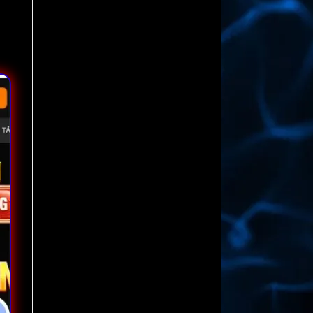
Xóc Đĩa Online – Game Bài
Quốc Dân, Trả Thưởng Hấp
Dẫn
Tháng 4 22, 2025
Lô Xiên 3 Ăn Bao Nhiêu Tiền –
Giải Đáp Câu Hỏi Cùng I9BET
Tháng 4 19, 2025
Lô Xiên 2 Ăn Bao Nhiêu Tiền