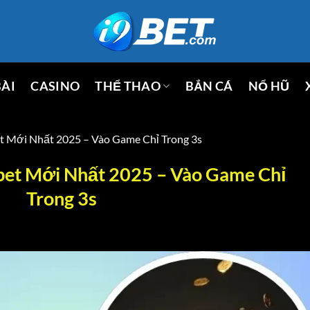
ÀI
CASINO
THỂ THAO
BẮN CÁ
NỔ HŨ
t Mới Nhất 2025 – Vào Game Chỉ Trong 3s
bet Mới Nhất 2025 – Vào Game Chỉ
Trong 3s