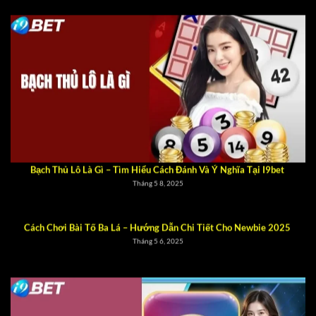
Bạch Thủ Lô Là Gì – Tìm Hiểu Cách Đánh Và Ý Nghĩa Tại I9bet
Tháng 5 8, 2025
Cách Chơi Bài Tố Ba Lá – Hướng Dẫn Chi Tiết Cho Newbie 2025
Tháng 5 6, 2025