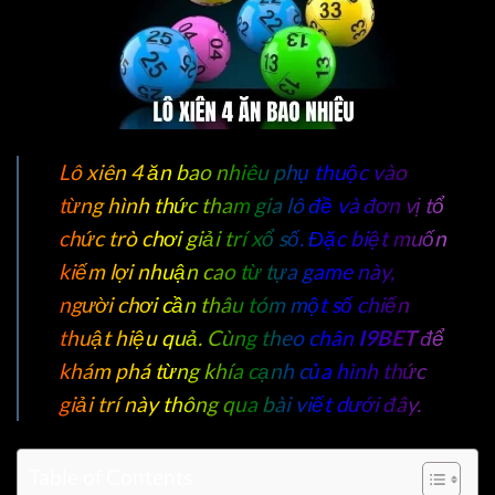
Lô xiên 4 ăn bao nhiêu phụ thuộc vào
từng hình thức tham gia lô đề và đơn vị tổ
chức trò chơi giải trí xổ số. Đặc biệt muốn
kiếm lợi nhuận cao từ tựa game này,
người chơi cần thâu tóm một số chiến
thuật hiệu quả. Cùng theo chân
I9BET
để
khám phá từng khía cạnh của hình thức
giải trí này thông qua bài viết dưới đây.
Table of Contents