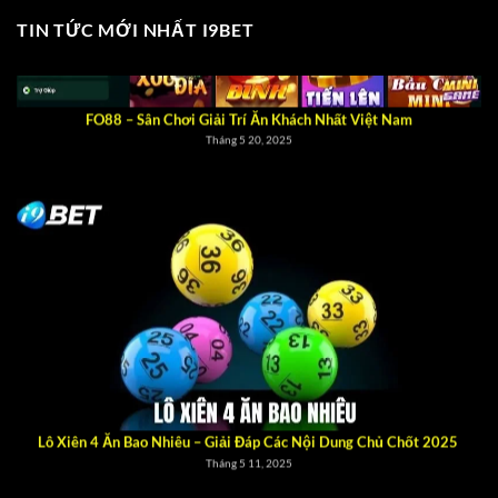
FO88 – Sân Chơi Giải Trí Ăn Khách Nhất Việt Nam
TIN TỨC MỚI NHẤT I9BET
Tháng 5 20, 2025
Lô Xiên 4 Ăn Bao Nhiêu – Giải Đáp Các Nội Dung Chủ Chốt 2025
Tháng 5 11, 2025