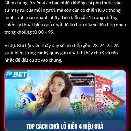
Nhìn chung lô xiên 4 ăn bao nhiêu không chỉ phụ thuộc vào
sự may rủi của mỗi người, mà còn cần có chiến lược thông
minh, tính toán nhanh nhạy. Tiêu biểu của 1 trong những
chiến kỹ thuật hiệu quả nhất đó là chọn dãy số liên tiếp nhau
trong khoảng từ 00 – 99.
Ví dụ: Khi hội viên thấy dãy số liên tiếp gồm 23, 24, 25, 26
xuất hiện trong các kỳ quay gần nhất thì hãy chú ý và cân
nhắc để đặt cược vào chúng.
86bet – Tổng Quan Về Nhà Cái Uy Tín Hàng Đầu Việt Nam
Tháng 5 21, 2025