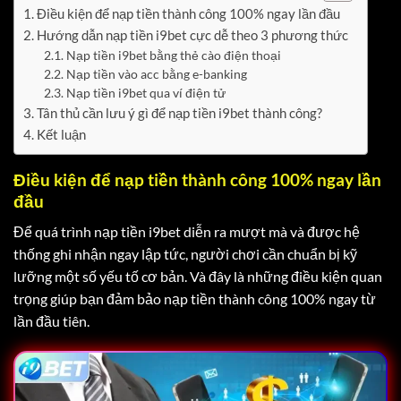
Điều kiện để nạp tiền thành công 100% ngay lần đầu
Hướng dẫn nạp tiền i9bet cực dễ theo 3 phương thức
Nạp tiền i9bet bằng thẻ cào điện thoại
Nạp tiền vào acc bằng e-banking
Nạp tiền i9bet qua ví điện tử
Tân thủ cần lưu ý gì để nạp tiền i9bet thành công?
Kết luận
Điều kiện để nạp tiền thành công 100% ngay lần
đầu
Để quá trình nạp tiền i9bet diễn ra mượt mà và được hệ
thống ghi nhận ngay lập tức, người chơi cần chuẩn bị kỹ
lưỡng một số yếu tố cơ bản. Và đây là những điều kiện quan
trọng giúp bạn đảm bảo nạp tiền thành công 100% ngay từ
lần đầu tiên.