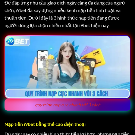
Để đáp ứng nhu cầu giao dịch ngày càng đa dạng của người
chơi, i9bet đã xây dựng nhiều kênh nạp tiền linh hoạt và
thuận tiện. Dưới đây là 3 hình thức nạp tiền đang được
người dùng lựa chọn nhiều nhất tại i9bet hiện nay.
quy trình nạp cực nhanh với 3 cách
Nạp tiền i9bet bằng thẻ cào điện thoại
Dù ngày nay có nhiều hình thức tiện lợi hơn, nhưng nạp tiền