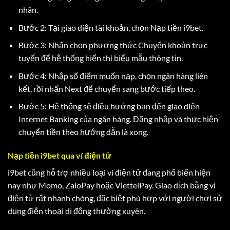
nhân.
Bước 2: Tại giao diện tài khoản, chọn Nạp tiền i9bet.
Bước 3: Nhấn chọn phương thức Chuyển khoản trực
tuyến để hệ thống hiển thị biểu mẫu thông tin.
Bước 4: Nhập số điểm muốn nạp, chọn ngân hàng liên
kết, rồi nhấn Next để chuyển sang bước tiếp theo.
Bước 5: Hệ thống sẽ điều hướng bạn đến giao diện
Internet Banking của ngân hàng. Đăng nhập và thực hiện
chuyển tiền theo hướng dẫn là xong.
Nạp tiền i9bet qua ví điện tử
i9bet cũng hỗ trợ nhiều loại ví điện tử đang phổ biến hiện
nay như Momo, ZaloPay hoặc ViettelPay. Giao dịch bằng ví
điện tử rất nhanh chóng, đặc biệt phù hợp với người chơi sử
dụng điện thoại di động thường xuyên.