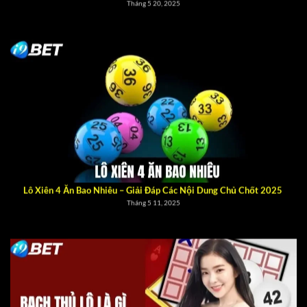
Lô Xiên 4 Ăn Bao Nhiêu – Giải Đáp Các Nội Dung Chủ Chốt 2025
Tháng 5 11, 2025