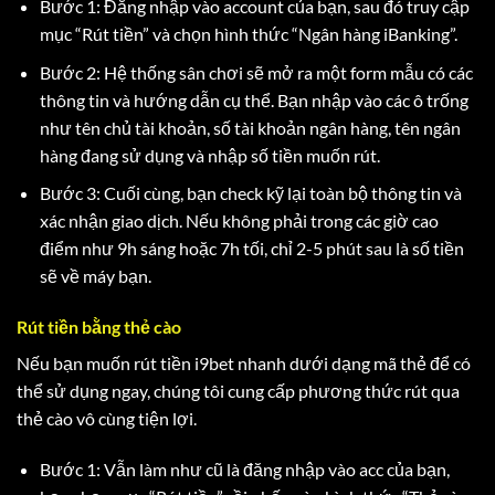
Bước 1: Đăng nhập vào account của bạn, sau đó truy cập
mục “Rút tiền” và chọn hình thức “Ngân hàng iBanking”.
Bước 2: Hệ thống sân chơi sẽ mở ra một form mẫu có các
thông tin và hướng dẫn cụ thể. Bạn nhập vào các ô trống
như tên chủ tài khoản, số tài khoản ngân hàng, tên ngân
hàng đang sử dụng và nhập số tiền muốn rút.
Bước 3: Cuối cùng, bạn check kỹ lại toàn bộ thông tin và
xác nhận giao dịch. Nếu không phải trong các giờ cao
điểm như 9h sáng hoặc 7h tối, chỉ 2-5 phút sau là số tiền
sẽ về máy bạn.
Rút tiền bằng thẻ cào
Nếu bạn muốn rút tiền i9bet nhanh dưới dạng mã thẻ để có
thể sử dụng ngay, chúng tôi cung cấp phương thức rút qua
thẻ cào vô cùng tiện lợi.
Bước 1: Vẫn làm như cũ là đăng nhập vào acc của bạn,