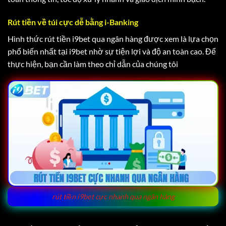
Rút tiền về túi cực dễ bằng i-Banking
Hình thức rút tiền i9bet qua ngân hàng được xem là lựa chọn
phổ biến nhất tại i9bet nhờ sự tiện lợi và độ an toàn cao. Để
thực hiện, bạn cần làm theo chỉ dẫn của chúng tôi
rút tiền i9bet cực nhanh qua ngân hàng