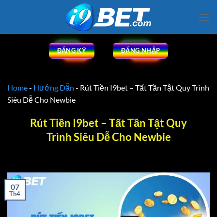
Bỏ
qua
nội
dung
ĐĂNG KÝ
ĐĂNG NHẬP
Home
-
Hướng Dẫn
-
Rút Tiền I9bet – Tất Tần Tật Quy Trình
Siêu Dễ Cho Newbie
Rút Tiền I9bet – Tất Tần Tật Quy
Trình Siêu Dễ Cho Newbie
07
Th4