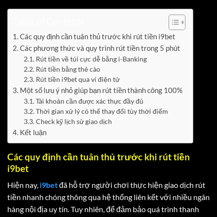
Table of Contents
Các quy định cần tuân thủ trước khi rút tiền i9bet
Các phương thức và quy trình rút tiền trong 5 phút
Rút tiền về túi cực dễ bằng i-Banking
Rút tiền bằng thẻ cào
Rút tiền i9bet qua ví điện tử
Một số lưu ý nhỏ giúp bạn rút tiền thành công 100%
Tài khoản cần được xác thực đầy đủ
Thời gian xử lý có thể thay đổi tùy thời điểm
Check kỹ lịch sử giao dịch
Kết luận
Các quy định cần tuân thủ trước khi rút tiền
i9bet
Hiện nay,
i9bet
đã hỗ trợ người chơi thực hiện giao dịch rút
tiền nhanh chóng thông qua hệ thống liên kết với nhiều ngân
hàng nội địa uy tín. Tuy nhiên, để đảm bảo quá trình thanh