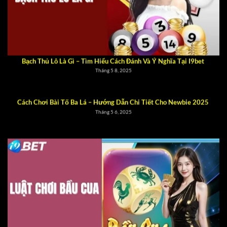
Bạch Thủ Lô Là Gì – Tìm Hiểu Cách Đánh Và Ý Nghĩa Tại I9bet
Tháng 5 8, 2025
Cách Chơi Bài Tố Ba Lá – Hướng Dẫn Chi Tiết Cho Newbie 2025
Tháng 5 6, 2025
Chi Tiết Luật Chơi Bầu Cua Tôm Cá Chuẩn Xác Tại I9bet 2025
Tháng 4 27, 2025