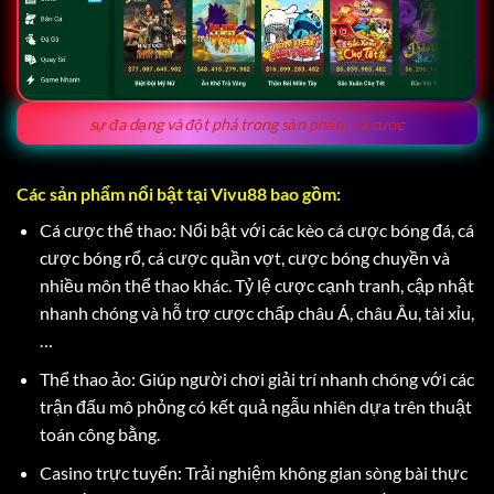
sự đa dạng và đột phá trong sản phẩm cá cược
Các sản phẩm nổi bật tại Vivu88 bao gồm:
Cá cược thể thao: Nổi bật với các kèo cá cược bóng đá, cá
cược bóng rổ, cá cược quần vợt, cược bóng chuyền và
nhiều môn thể thao khác. Tỷ lệ cược cạnh tranh, cập nhật
nhanh chóng và hỗ trợ cược chấp châu Á, châu Âu, tài xỉu,
…
Thể thao ảo: Giúp người chơi giải trí nhanh chóng với các
trận đấu mô phỏng có kết quả ngẫu nhiên dựa trên thuật
toán công bằng.
Casino trực tuyến: Trải nghiệm không gian sòng bài thực