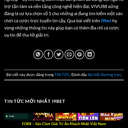
trợ tận tâm và nền tảng công nghệ hiện đại, VIVU88 xứng
đáng là sự lựa chọn số 1 cho những ai đang tìm kiếm một sân
VIVU88 – Nhà Cái Cá Cược Thể Thao Hàng Đầu Việt Nam
chơi cá cược trực tuyến tin cậy. Qua bài viết trên
i9bet
hy
Tháng 5 21, 2025
vọng những thông tin này giúp bạn có thêm địa chỉ cá cược
uy tín để tha hồ giải trí.
Bài viết này được đăng trong
TIN TỨC
. Đánh dấu
liên kết thường trực
.
FO88 – Sân Chơi Giải Trí Ăn Khách Nhất Việt Nam
TIN TỨC MỚI NHẤT I9BET
Tháng 5 20, 2025