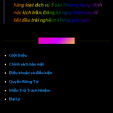
hàng loạt dịch vụ 5 sao thượng hạng, đỉnh
nóc kịch trần. Đăng ký ngay hôm nay để
bắt đầu trải nghiệm không giới hạn.
CHÍNH SÁCH I9BET
Bắn cá Cua Vàng – Cơ hội trúng lớn mỗi ngày chỉ có tại I9BET
Tháng 4 28, 2025
Giới thiệu
Chính sách bảo mật
Điều khoản và điều kiện
Quyền Riêng Tư
Miễn Trừ Trách Nhiệm
Đại Lý