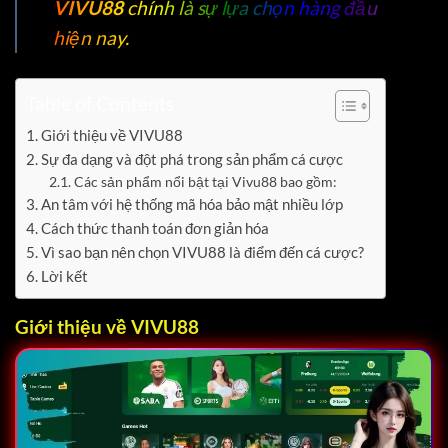
VIVU88
chính là sự lựa chọn hàng đầu
hiện nay.
Table of Contents
Giới thiệu về VIVU88
Sự đa dạng và đột phá trong sản phẩm cá cược
Các sản phẩm nổi bật tại Vivu88 bao gồm:
An tâm với hệ thống mã hóa bảo mật nhiều lớp
Cách thức thanh toán đơn giản hóa
Vì sao bạn nên chọn VIVU88 là điểm đến cá cược?
Lời kết
Giới thiệu về VIVU88