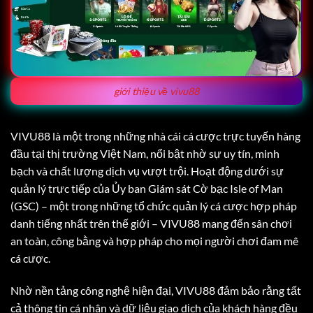
giới thiệu về vivu88
VIVU88 là một trong những nhà cái cá cược trực tuyến hàng
đầu tại thị trường Việt Nam, nổi bật nhờ sự uy tín, minh
bạch và chất lượng dịch vụ vượt trội. Hoạt động dưới sự
quản lý trực tiếp của Ủy ban Giám sát Cờ bạc Isle of Man
(GSC) – một trong những tổ chức quản lý cá cược hợp pháp
danh tiếng nhất trên thế giới – VIVU88 mang đến sân chơi
an toàn, công bằng và hợp pháp cho mọi người chơi đam mê
cá cược.
Nhờ nền tảng công nghệ hiện đại, VIVU88 đảm bảo rằng tất
cả thông tin cá nhân và dữ liệu giao dịch của khách hàng đều