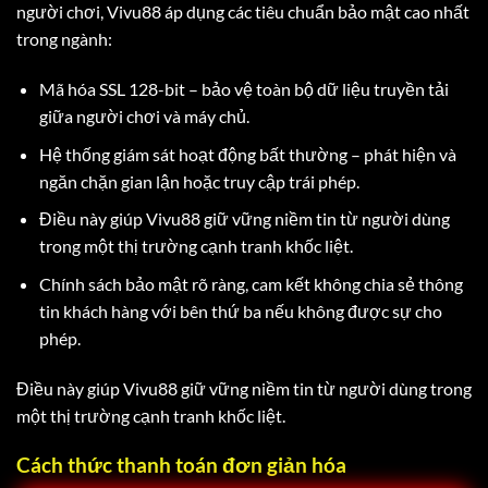
người chơi, Vivu88 áp dụng các tiêu chuẩn bảo mật cao nhất
trong ngành:
Mã hóa SSL 128-bit – bảo vệ toàn bộ dữ liệu truyền tải
giữa người chơi và máy chủ.
Hệ thống giám sát hoạt động bất thường – phát hiện và
ngăn chặn gian lận hoặc truy cập trái phép.
Điều này giúp Vivu88 giữ vững niềm tin từ người dùng
trong một thị trường cạnh tranh khốc liệt.
Chính sách bảo mật rõ ràng, cam kết không chia sẻ thông
tin khách hàng với bên thứ ba nếu không được sự cho
phép.
Điều này giúp Vivu88 giữ vững niềm tin từ người dùng trong
một thị trường cạnh tranh khốc liệt.
Cách thức thanh toán đơn giản hóa