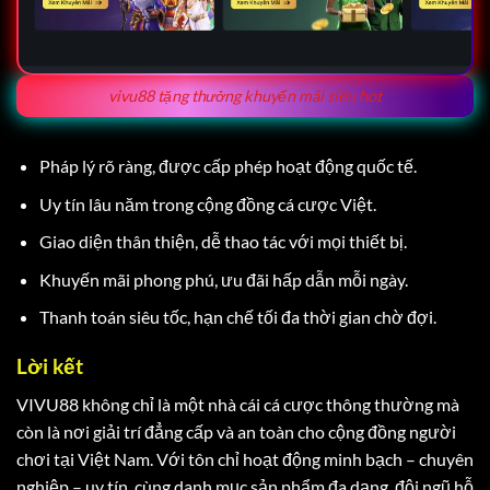
vivu88 tặng thưởng khuyến mãi siêu hot
Pháp lý rõ ràng, được cấp phép hoạt động quốc tế.
Uy tín lâu năm trong cộng đồng cá cược Việt.
86bet – Tổng Quan Về Nhà Cái Uy Tín Hàng Đầu Việt Nam
Giao diện thân thiện, dễ thao tác với mọi thiết bị.
Tháng 5 21, 2025
Khuyến mãi phong phú, ưu đãi hấp dẫn mỗi ngày.
Thanh toán siêu tốc, hạn chế tối đa thời gian chờ đợi.
Lời kết
VIVU88 không chỉ là một nhà cái cá cược thông thường mà
còn là nơi giải trí đẳng cấp và an toàn cho cộng đồng người
chơi tại Việt Nam. Với tôn chỉ hoạt động minh bạch – chuyên
nghiệp – uy tín, cùng danh mục sản phẩm đa dạng, đội ngũ hỗ